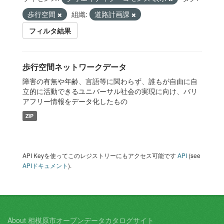
歩行空間
組織:
道路計画課
フィルタ結果
歩行空間ネットワークデータ
障害の有無や年齢、言語等に関わらず、誰もが自由に自
立的に活動できるユニバーサル社会の実現に向け、バリ
アフリー情報をデータ化したもの
ZIP
API Keyを使ってこのレジストリーにもアクセス可能です
API
(see
APIドキュメント
).
About 相模原市オープンデータカタログサイト