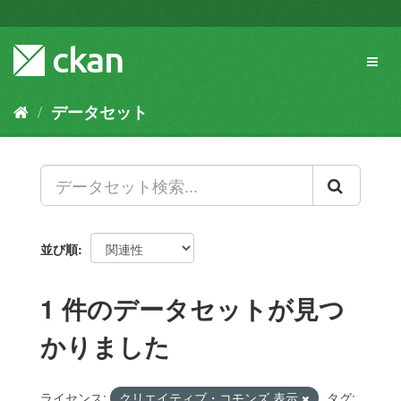
ス
キ
ッ
Toggl
プ
naviga
し
て
データセット
内
容
へ
並び順
1 件のデータセットが見つ
かりました
ライセンス:
クリエイティブ・コモンズ 表示
タグ: