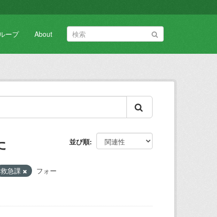
ループ
About
た
並び順
救急課
フォー