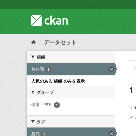
ス
キ
ッ
プ
し
て
内
データセット
容
へ
組織
救急課
1
人気のある 組織 のみを表示
グループ
健康・福祉
1
ラ
マッ
タグ
急病
1