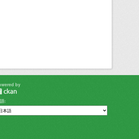
owered by
語