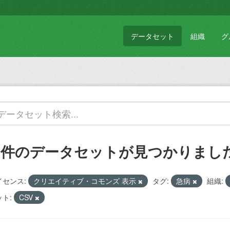
データセット
組織
グ
1 件のデータセットが見つかりまし
イセンス:
クリエイティブ・コモンズ 表示
タグ:
急病
組織:
ト:
CSV