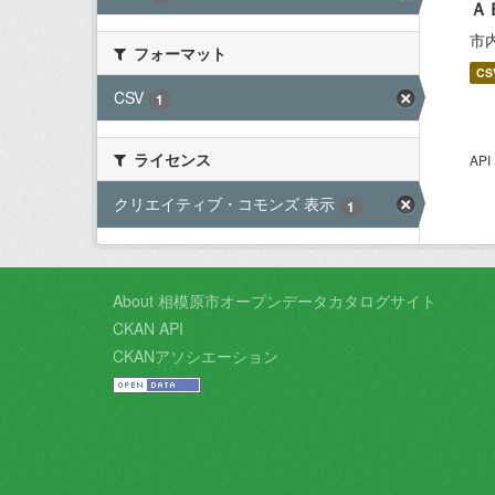
Ａ
市
フォーマット
CS
CSV
1
ライセンス
AP
クリエイティブ・コモンズ 表示
1
About 相模原市オープンデータカタログサイト
CKAN API
CKANアソシエーション