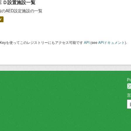
ＥＤ設置施設一覧
内のAED設定施設の一覧
V
I Keyを使ってこのレジストリーにもアクセス可能です
API
(see
APIドキュメント
).
P
言