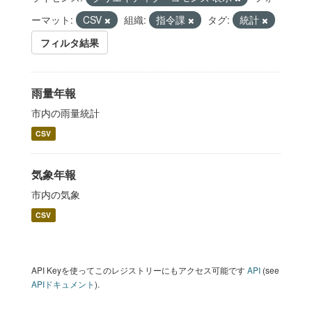
ーマット:
CSV
組織:
指令課
タグ:
統計
フィルタ結果
雨量年報
市内の雨量統計
CSV
気象年報
市内の気象
CSV
API Keyを使ってこのレジストリーにもアクセス可能です
API
(see
APIドキュメント
).