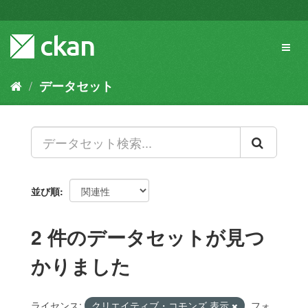
ス
キ
ッ
Toggl
プ
naviga
し
て
データセット
内
容
へ
並び順
2 件のデータセットが見つ
かりました
ライセンス:
クリエイティブ・コモンズ 表示
フォ