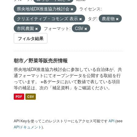
県央地域DX推進協力検討会
ライセンス:
クリエイティブ・コモンズ 表示
タグ:
農産物
市民農園
フォーマット:
CSV
フィルタ結果
朝市／野菜等販売所情報
県央地域DX推進協力検討会に参加している自治体が、共
通フォーマットにてオープンデータを公開する取組を行
っています。 ※各データにおいて数値で表している項目
等の補足は、次の「補足資料」をご確認ください。
PDF
CSV
API Keyを使ってこのレジストリーにもアクセス可能です
API
(see
APIドキュメント
).