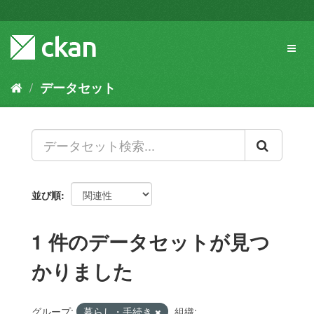
ス
キ
ッ
Toggl
プ
naviga
し
て
データセット
内
容
へ
並び順
1 件のデータセットが見つ
かりました
グループ:
暮らし・手続き
組織: