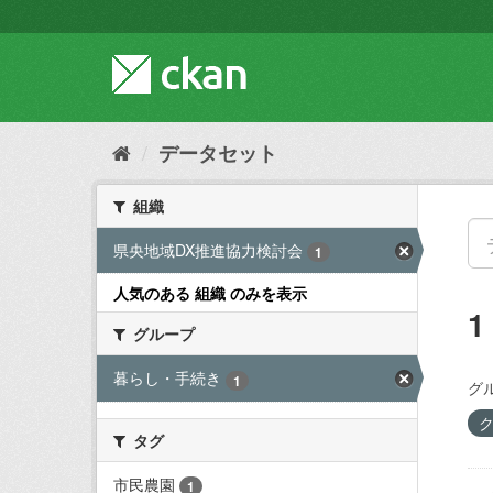
ス
キ
ッ
プ
し
て
内
データセット
容
へ
組織
県央地域DX推進協力検討会
1
人気のある 組織 のみを表示
グループ
暮らし・手続き
1
グ
タグ
市民農園
1