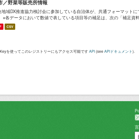
市／野菜等販売所情報
央地域DX推進協力検討会に参加している自治体が、共通フォーマットに
。 ※各データにおいて数値で表している項目等の補足は、次の「補足資
F
CSV
I Keyを使ってこのレジストリーにもアクセス可能です
API
(see
APIドキュメント
).
P
言