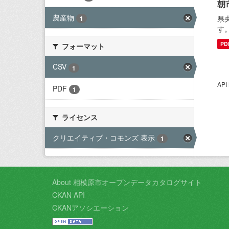
朝
農産物
県
1
す
PD
フォーマット
CSV
1
AP
PDF
1
ライセンス
クリエイティブ・コモンズ 表示
1
About 相模原市オープンデータカタログサイト
CKAN API
CKANアソシエーション