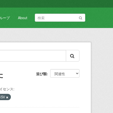
ループ
About
た
並び順
イセンス:
CSV