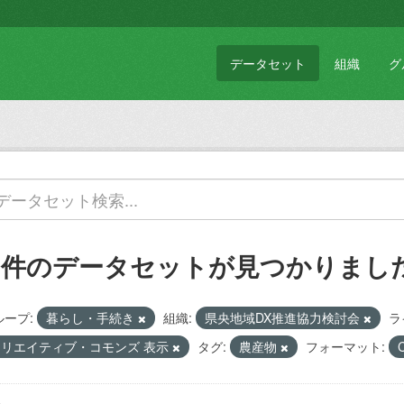
データセット
組織
グ
1 件のデータセットが見つかりまし
ループ:
暮らし・手続き
組織:
県央地域DX推進協力検討会
ラ
クリエイティブ・コモンズ 表示
タグ:
農産物
フォーマット: