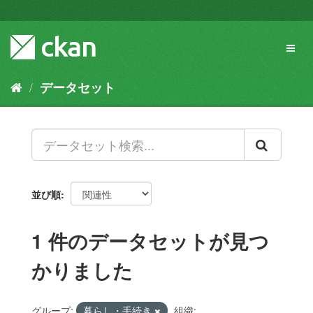
ス
キ
ッ
Toggl
プ
naviga
し
て
データセット
内
容
へ
並び順
1 件のデータセットが見つ
かりました
グループ:
暮らし・手続き
組織: