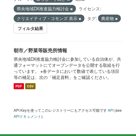
県央地域DX推進協力検討会
ライセンス:
クリエイティブ・コモンズ 表示
タグ:
農産物
フィルタ結果
朝市／野菜等販売所情報
県央地域DX推進協力検討会に参加している自治体が、共
通フォーマットにてオープンデータを公開する取組を行
っています。 ※各データにおいて数値で表している項目
等の補足は、次の「補足資料」をご確認ください。
PDF
CSV
API Keyを使ってこのレジストリーにもアクセス可能です
API
(see
APIドキュメント
).