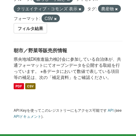
クリエイティブ・コモンズ 表示
タグ:
農産物
フォーマット:
CSV
フィルタ結果
朝市／野菜等販売所情報
県央地域DX推進協力検討会に参加している自治体が、共
通フォーマットにてオープンデータを公開する取組を行
っています。 ※各データにおいて数値で表している項目
等の補足は、次の「補足資料」をご確認ください。
PDF
CSV
API Keyを使ってこのレジストリーにもアクセス可能です
API
(see
APIドキュメント
).