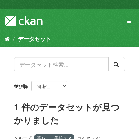
ス
キ
ッ
Toggl
プ
naviga
し
て
データセット
内
容
へ
並び順
1 件のデータセットが見つ
かりました
グループ:
暮らし・手続き
ライセンス: