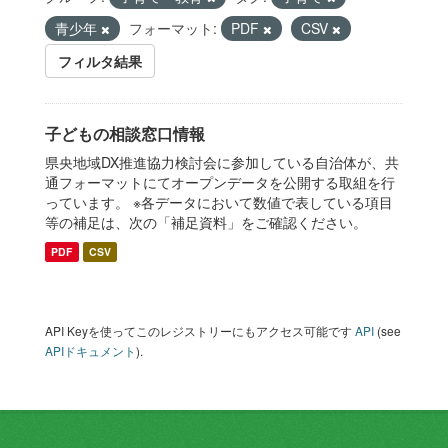
青少年
フォーマット:
PDF
CSV
フィルタ結果
子どもの相談窓口情報
県央地域DX推進協力検討会に参加している自治体が、共
通フォーマットにてオープンデータを公開する取組を行
っています。 ※各データにおいて数値で表している項目
等の補足は、次の「補足資料」をご確認ください。
PDF
CSV
API Keyを使ってこのレジストリーにもアクセス可能です
API
(see
APIドキュメント
).