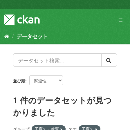
ス
キ
ッ
Toggl
プ
naviga
し
て
データセット
内
容
へ
並び順
1 件のデータセットが見つ
かりました
グループ:
子育て・教育
タグ:
子育て