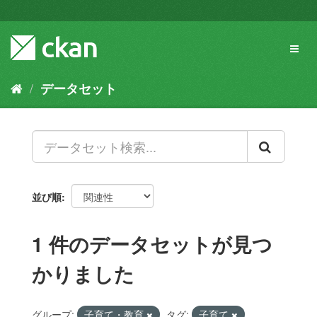
ス
キ
ッ
Toggl
プ
naviga
し
て
データセット
内
容
へ
並び順
1 件のデータセットが見つ
かりました
グループ:
子育て・教育
タグ:
子育て