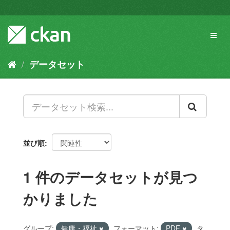
ス
キ
ッ
Toggl
プ
naviga
し
て
データセット
内
容
へ
並び順
1 件のデータセットが見つ
かりました
グループ:
健康・福祉
フォーマット:
PDF
タ