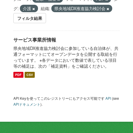
グ:
介護
組織:
県央地域DX推進協力検討会
フィルタ結果
サービス事業所情報
県央地域DX推進協力検討会に参加している自治体が、共
通フォーマットにてオープンデータを公開する取組を行
っています。 ※各データにおいて数値で表している項目
等の補足は、次の「補足資料」をご確認ください。
PDF
CSV
API Keyを使ってこのレジストリーにもアクセス可能です
API
(see
APIドキュメント
).