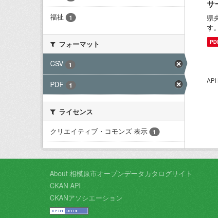
サ
福祉
県
1
す
PD
フォーマット
CSV
1
AP
PDF
1
ライセンス
クリエイティブ・コモンズ 表示
1
About 相模原市オープンデータカタログサイト
CKAN API
CKANアソシエーション