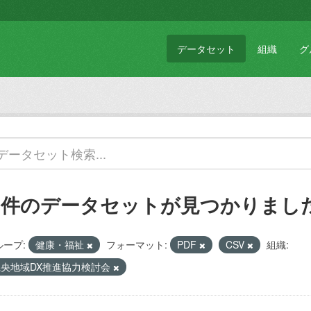
データセット
組織
グ
1 件のデータセットが見つかりまし
ループ:
健康・福祉
フォーマット:
PDF
CSV
組織:
県央地域DX推進協力検討会