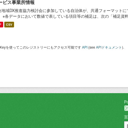
ービス事業所情報
央地域DX推進協力検討会に参加している自治体が、共通フォーマットに
。 ※各データにおいて数値で表している項目等の補足は、次の「補足資
F
CSV
I Keyを使ってこのレジストリーにもアクセス可能です
API
(see
APIドキュメント
).
P
言