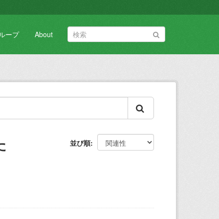
ループ
About
た
並び順