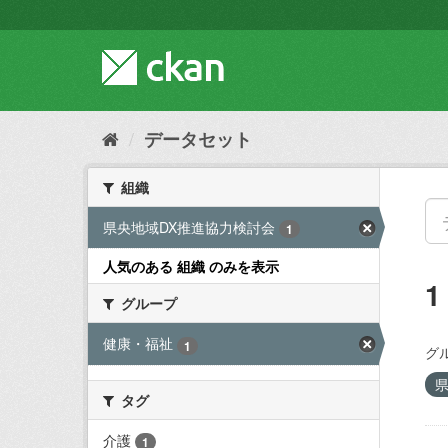
ス
キ
ッ
プ
し
て
内
データセット
容
へ
組織
県央地域DX推進協力検討会
1
人気のある 組織 のみを表示
グループ
健康・福祉
1
グ
タグ
介護
1