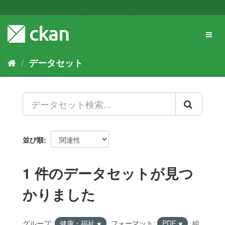
ス
キ
ッ
Toggl
プ
naviga
し
て
データセット
内
容
へ
並び順
1 件のデータセットが見つ
かりました
グループ:
健康・福祉
フォーマット:
PDF
組