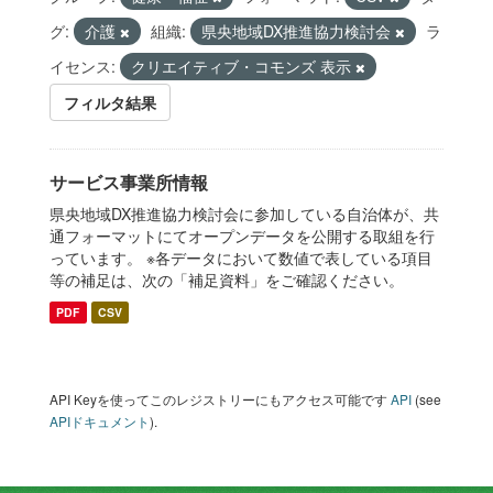
グ:
介護
組織:
県央地域DX推進協力検討会
ラ
イセンス:
クリエイティブ・コモンズ 表示
フィルタ結果
サービス事業所情報
県央地域DX推進協力検討会に参加している自治体が、共
通フォーマットにてオープンデータを公開する取組を行
っています。 ※各データにおいて数値で表している項目
等の補足は、次の「補足資料」をご確認ください。
PDF
CSV
API Keyを使ってこのレジストリーにもアクセス可能です
API
(see
APIドキュメント
).