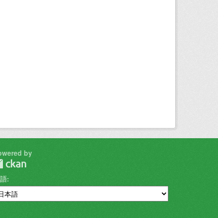
owered by
語