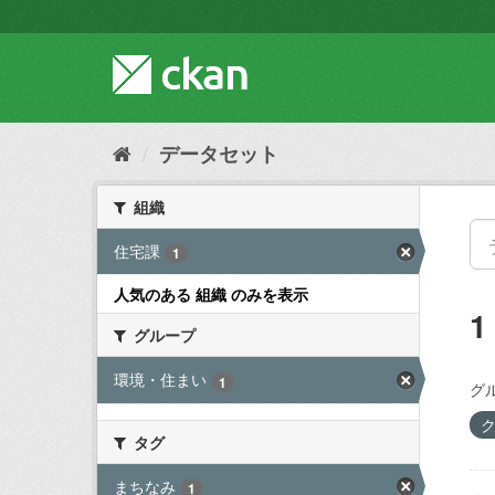
ス
キ
ッ
プ
し
て
内
データセット
容
へ
組織
住宅課
1
人気のある 組織 のみを表示
グループ
環境・住まい
1
グ
タグ
まちなみ
1