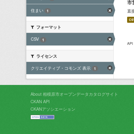
市
住まい
直
1
CS
フォーマット
CSV
1
AP
ライセンス
クリエイティブ・コモンズ 表示
1
About 相模原市オープンデータカタログサイト
CKAN API
CKANアソシエーション