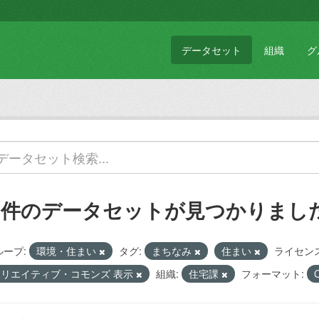
データセット
組織
グ
1 件のデータセットが見つかりまし
ループ:
環境・住まい
タグ:
まちなみ
住まい
ライセンス
クリエイティブ・コモンズ 表示
組織:
住宅課
フォーマット: