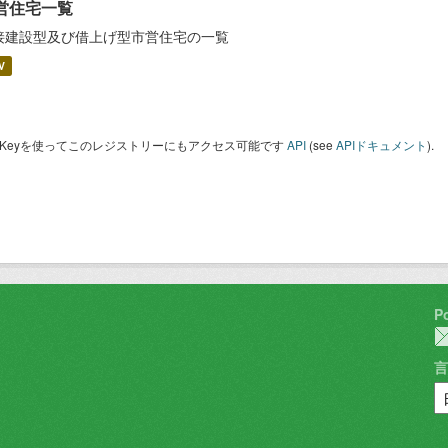
営住宅一覧
接建設型及び借上げ型市営住宅の一覧
V
I Keyを使ってこのレジストリーにもアクセス可能です
API
(see
APIドキュメント
).
P
言