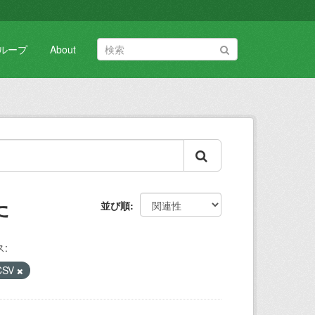
ループ
About
た
並び順
:
CSV