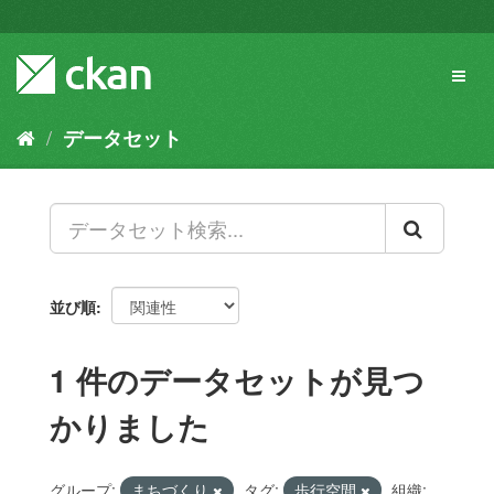
ス
キ
ッ
Toggl
プ
naviga
し
て
データセット
内
容
へ
並び順
1 件のデータセットが見つ
かりました
グループ:
まちづくり
タグ:
歩行空間
組織: