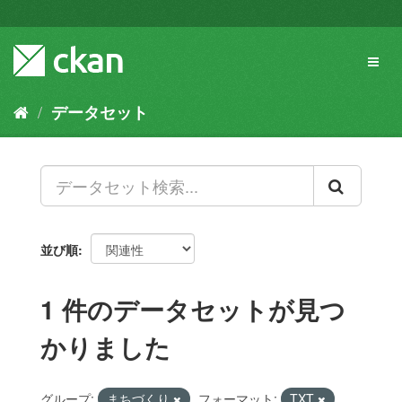
ス
キ
ッ
Toggl
プ
naviga
し
て
データセット
内
容
へ
並び順
1 件のデータセットが見つ
かりました
グループ:
まちづくり
フォーマット:
TXT