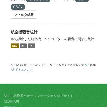
CSV
フィルタ結果
航空機騒音統計
市で調査した航空機、ヘリコプターの騒音に関する統計
CSV
ZIP
TXT
API Keyを使ってこのレジストリーにもアクセス可能です
API
(see
APIドキュメント
).
About 相模原市オープンデータカタログサイト
CKAN API