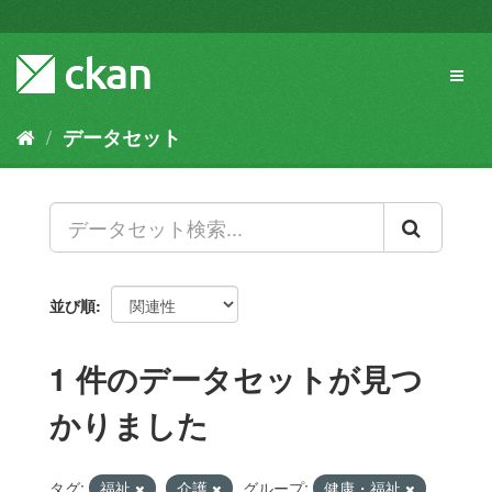
ス
キ
ッ
Toggl
プ
naviga
し
て
データセット
内
容
へ
並び順
1 件のデータセットが見つ
かりました
タグ:
福祉
介護
グループ:
健康・福祉