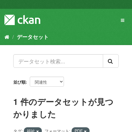
ス
キ
ッ
Toggl
プ
naviga
し
て
データセット
内
容
へ
並び順
1 件のデータセットが見つ
かりました
タグ:
福祉
フォーマット:
PDF