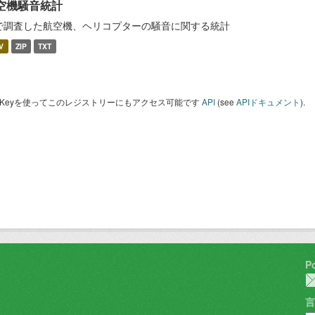
空機騒音統計
で調査した航空機、ヘリコプターの騒音に関する統計
V
ZIP
TXT
I Keyを使ってこのレジストリーにもアクセス可能です
API
(see
APIドキュメント
).
P
言