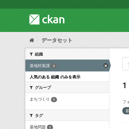
ス
キ
ッ
プ
し
て
内
データセット
容
へ
組織
基地対策課
1
人気のある 組織 のみを表示
グループ
まちづくり
1
フ
タグ
基地問題
1