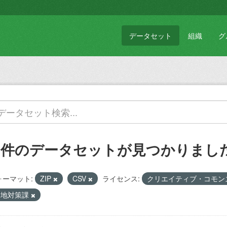
データセット
組織
グ
1 件のデータセットが見つかりまし
ォーマット:
ZIP
CSV
ライセンス:
クリエイティブ・コモン
基地対策課