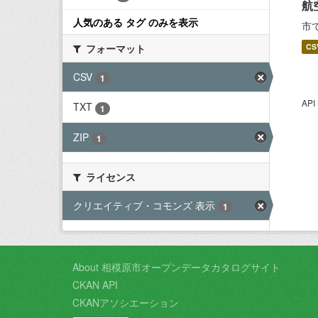
航
人気のある タグ のみを表示
市
フォーマット
CS
CSV
1
AP
TXT
1
ZIP
1
ライセンス
クリエイティブ・コモンズ 表示
1
About 相模原市オープンデータカタログサイト
CKAN API
CKANアソシエーション