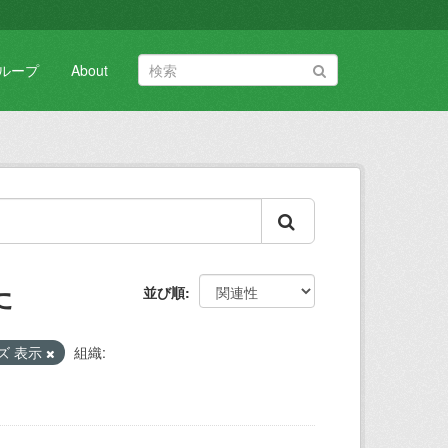
ループ
About
た
並び順
ズ 表示
組織: