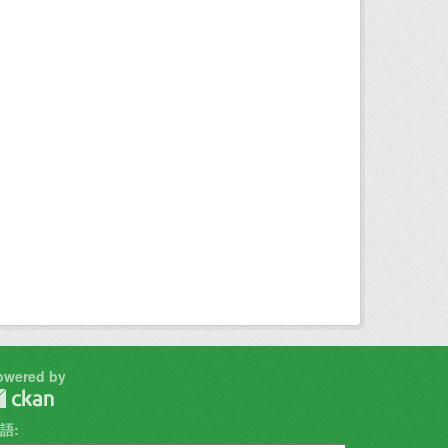
owered by
語