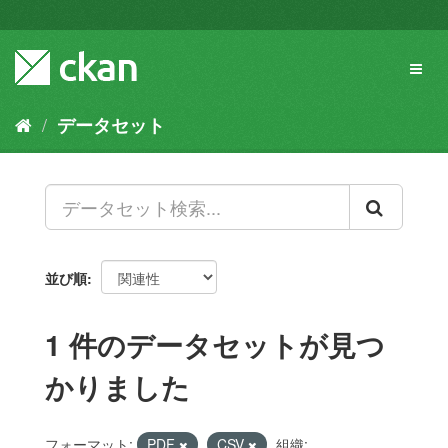
ス
キ
ッ
Toggl
プ
naviga
し
て
データセット
内
容
へ
並び順
1 件のデータセットが見つ
かりました
フォーマット:
PDF
CSV
組織: