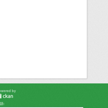
owered by
語