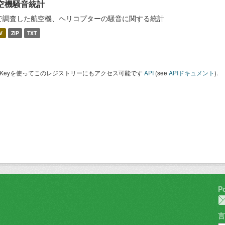
空機騒音統計
で調査した航空機、ヘリコプターの騒音に関する統計
V
ZIP
TXT
I Keyを使ってこのレジストリーにもアクセス可能です
API
(see
APIドキュメント
).
P
言