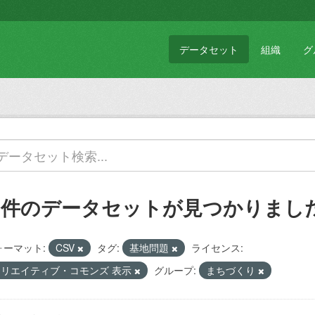
データセット
組織
グ
1 件のデータセットが見つかりまし
ォーマット:
CSV
タグ:
基地問題
ライセンス:
クリエイティブ・コモンズ 表示
グループ:
まちづくり