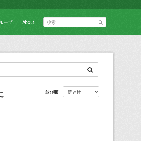
ループ
About
た
並び順