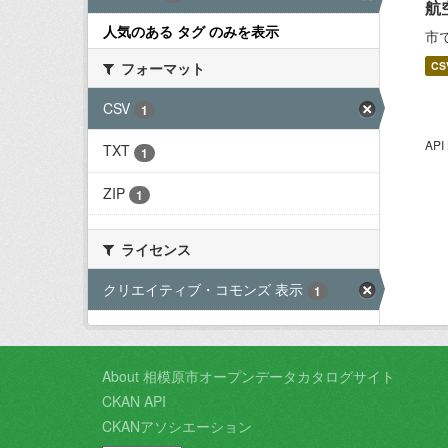
航
人気のある タグ のみを表示
市
フォーマット
CS
CSV
1
AP
TXT
1
ZIP
1
ライセンス
クリエイティブ・コモンズ 表示
1
About 相模原市オープンデータカタログサイト
CKAN API
CKANアソシエーション