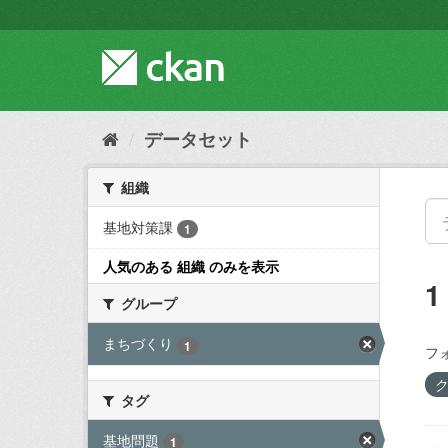
ス
キ
ッ
プ
し
て
内
データセット
容
へ
組織
基地対策課
1
人気のある 組織 のみを表示
グループ
まちづくり
1
フ
タグ
基地問題
1