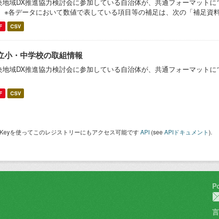
央地域DX推進協力検討会に参加している自治体が、共通フォーマットに
。 ※各データにおいて数値で表している項目等の補足は、次の「補足資
F
CSV
立小・中学校の取組情報
央地域DX推進協力検討会に参加している自治体が、共通フォーマットに
。
F
CSV
I Keyを使ってこのレジストリーにもアクセス可能です
API
(see
APIドキュメント
).
P
言