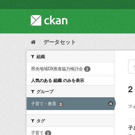
ス
キ
ッ
プ
し
て
内
データセット
容
へ
組織
県央地域DX推進協力検討会
2
人気のある 組織 のみを表示
グループ
子育て・教育
2
フ
タグ
子
子育て
2