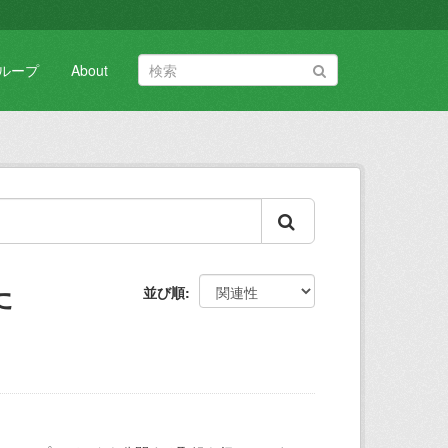
ループ
About
た
並び順