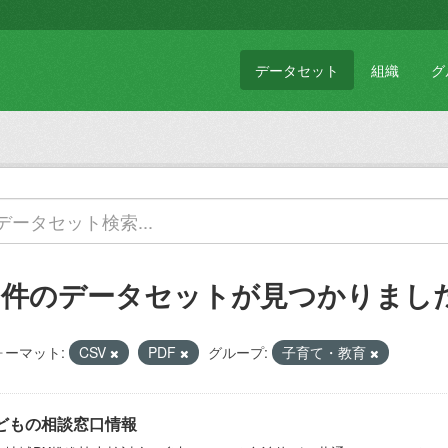
データセット
組織
グ
2 件のデータセットが見つかりまし
ォーマット:
CSV
PDF
グループ:
子育て・教育
どもの相談窓口情報