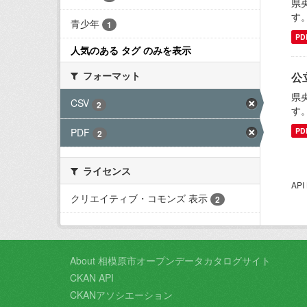
県
す
青少年
1
PD
人気のある タグ のみを表示
フォーマット
公
県
CSV
2
す
PDF
PD
2
ライセンス
AP
クリエイティブ・コモンズ 表示
2
About 相模原市オープンデータカタログサイト
CKAN API
CKANアソシエーション