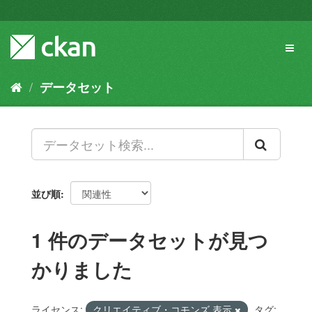
ス
キ
ッ
Toggl
プ
naviga
し
て
データセット
内
容
へ
並び順
1 件のデータセットが見つ
かりました
ライセンス:
クリエイティブ・コモンズ 表示
タグ: