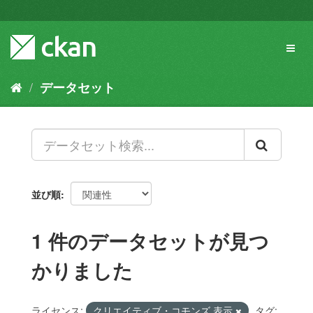
ス
キ
ッ
Toggl
プ
naviga
し
て
データセット
内
容
へ
並び順
1 件のデータセットが見つ
かりました
ライセンス:
クリエイティブ・コモンズ 表示
タグ: