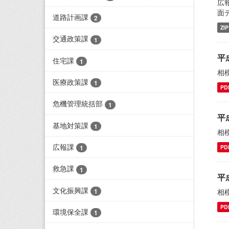
広
面
道路計画課
2
ZIP
交通政策課
1
平
住宅課
1
相
医療政策課
1
PD
危機管理統括部
1
平
基地対策課
1
相
広報課
PD
1
救急課
1
平
文化振興課
1
相
PD
環境保全課
1