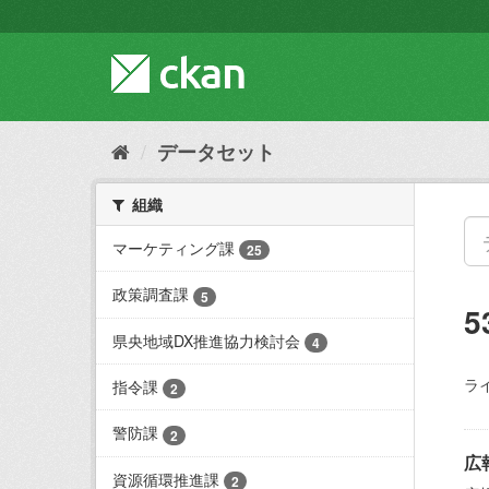
ス
キ
ッ
プ
し
て
内
データセット
容
へ
組織
マーケティング課
25
政策調査課
5
県央地域DX推進協力検討会
4
ラ
指令課
2
警防課
2
広
資源循環推進課
2