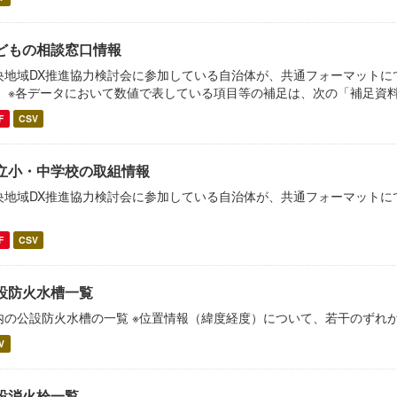
どもの相談窓口情報
央地域DX推進協力検討会に参加している自治体が、共通フォーマットに
。 ※各データにおいて数値で表している項目等の補足は、次の「補足資
F
CSV
立小・中学校の取組情報
央地域DX推進協力検討会に参加している自治体が、共通フォーマットに
。
F
CSV
設防火水槽一覧
内の公設防火水槽の一覧 ※位置情報（緯度経度）について、若干のずれ
V
設消火栓一覧