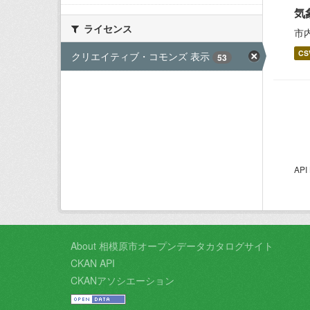
気
ライセンス
市
CS
クリエイティブ・コモンズ 表示
53
AP
About 相模原市オープンデータカタログサイト
CKAN API
CKANアソシエーション