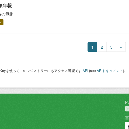
象年報
内の気象
V
1
2
3
»
I Keyを使ってこのレジストリーにもアクセス可能です
API
(see
APIドキュメント
).
P
言