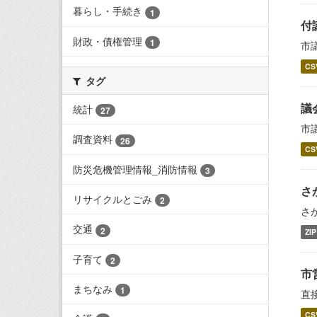
暮らし・手続き
1
付
財政・債権管理
1
市
CS
タグ
議
統計
27
市
調査資料
26
CS
防災危機管理情報_消防情報
3
さ
リサイクルとごみ
2
さ
交通
2
ZIP
子育て
2
市
まちなみ
1
直
CS