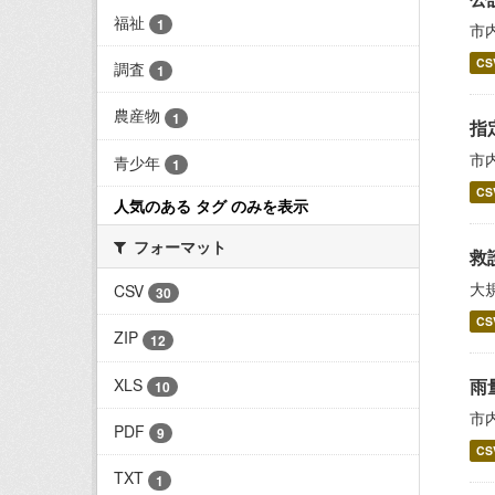
福祉
1
市
CS
調査
1
農産物
1
指
市
青少年
1
CS
人気のある タグ のみを表示
フォーマット
救
大
CSV
30
CS
ZIP
12
XLS
雨
10
市
PDF
9
CS
TXT
1