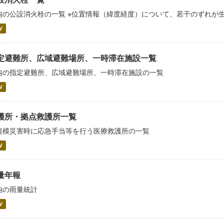
内の公設消火栓の一覧 ※位置情報（緯度経度）について、若干のずれが
V
定避難所、広域避難場所、一時滞在施設一覧
内の指定避難所、広域避難場所、一時滞在施設の一覧
V
護所・拠点救護所一覧
規模災害時に応急手当等を行う医療救護所の一覧
V
量年報
内の雨量統計
V