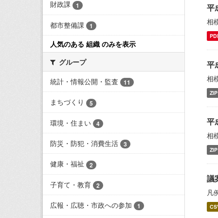
財政課
1
平
相
都市整備課
1
PD
人気のある 組織 のみを表示
グループ
平
相
統計・情報公開・監査
11
ZIP
まちづくり
5
平
環境・住まい
4
相
防災・防犯・消費生活
3
ZIP
健康・福祉
2
議
子育て・教育
2
凡
広報・広聴・市政への参加
1
CS