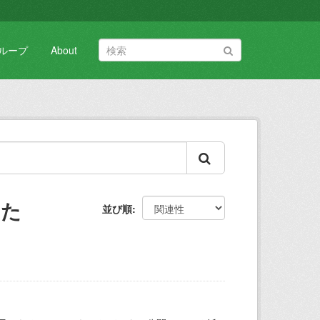
ループ
About
した
並び順