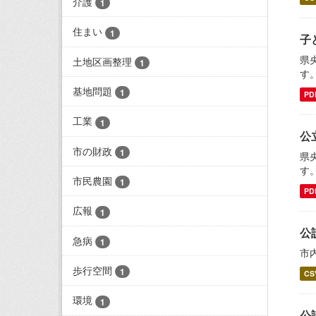
介護
1
住まい
1
子
県
土地区画整理
1
す
基地問題
1
PD
工業
1
公
市の財政
1
県
す
市民農園
1
PD
広報
1
公
急病
1
市
歩行空間
1
CS
環境
1
公