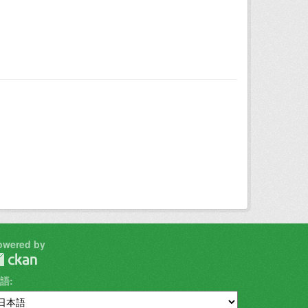
owered by
語