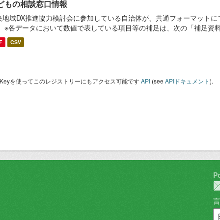
どもの相談窓口情報
央地域DX推進協力検討会に参加している自治体が、共通フォーマットに
。 ※各データにおいて数値で表している項目等の補足は、次の「補足資
F
CSV
I Keyを使ってこのレジストリーにもアクセス可能です
API
(see
APIドキュメント
).
P
言