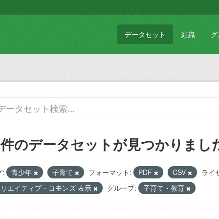
データセット
組織
グ
1 件のデータセットが見つかりまし
:
青少年
子育て
フォーマット:
PDF
CSV
ライ
クリエイティブ・コモンズ 表示
グループ:
子育て・教育