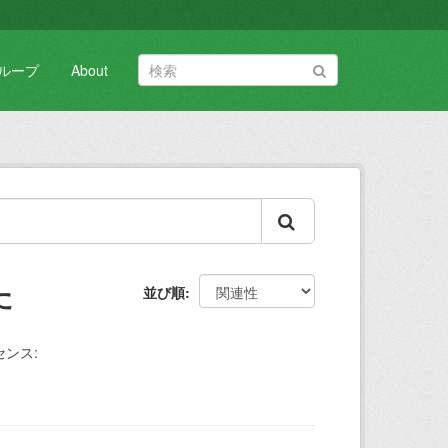
ループ
About
た
並び順
センス: