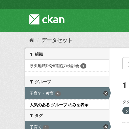
ス
キ
ッ
プ
し
て
内
データセット
容
へ
組織
県央地域DX推進協力検討会
1
グループ
子育て・教育
1
タグ
人気のある グループ のみを表示
タグ
子育て
1