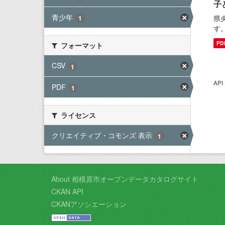
子
青少年
県
1
す
PD
フォーマット
CSV
1
AP
PDF
1
ライセンス
クリエイティブ・コモンズ 表示
1
About 相模原市オープンデータカタログサイト
CKAN API
CKANアソシエーション