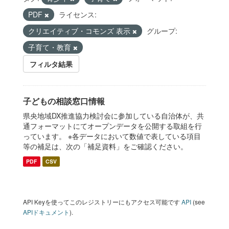
PDF
ライセンス:
クリエイティブ・コモンズ 表示
グループ:
子育て・教育
フィルタ結果
子どもの相談窓口情報
県央地域DX推進協力検討会に参加している自治体が、共
通フォーマットにてオープンデータを公開する取組を行
っています。 ※各データにおいて数値で表している項目
等の補足は、次の「補足資料」をご確認ください。
PDF
CSV
API Keyを使ってこのレジストリーにもアクセス可能です
API
(see
APIドキュメント
).