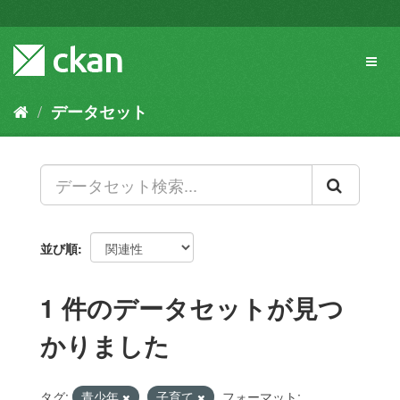
ス
キ
ッ
Toggl
プ
naviga
し
て
データセット
内
容
へ
並び順
1 件のデータセットが見つ
かりました
タグ:
青少年
子育て
フォーマット: