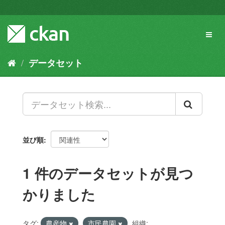
ス
キ
ッ
Toggl
プ
naviga
し
て
データセット
内
容
へ
並び順
1 件のデータセットが見つ
かりました
タグ:
農産物
市民農園
組織: