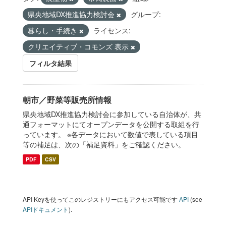
県央地域DX推進協力検討会
グループ:
暮らし・手続き
ライセンス:
クリエイティブ・コモンズ 表示
フィルタ結果
朝市／野菜等販売所情報
県央地域DX推進協力検討会に参加している自治体が、共
通フォーマットにてオープンデータを公開する取組を行
っています。 ※各データにおいて数値で表している項目
等の補足は、次の「補足資料」をご確認ください。
PDF
CSV
API Keyを使ってこのレジストリーにもアクセス可能です
API
(see
APIドキュメント
).