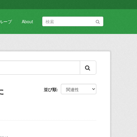
ループ
About
た
並び順