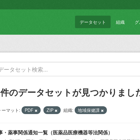
データセット
組織
グ
2 件のデータセットが見つかりまし
ォーマット:
PDF
ZIP
組織:
地域保健課
事・薬事関係通知一覧（医薬品医療機器等法関係）