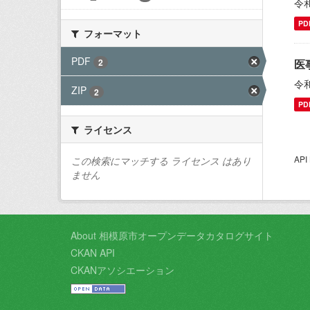
令
PD
フォーマット
PDF
医
2
令
ZIP
2
PD
ライセンス
AP
この検索にマッチする ライセンス はあり
ません
About 相模原市オープンデータカタログサイト
CKAN API
CKANアソシエーション