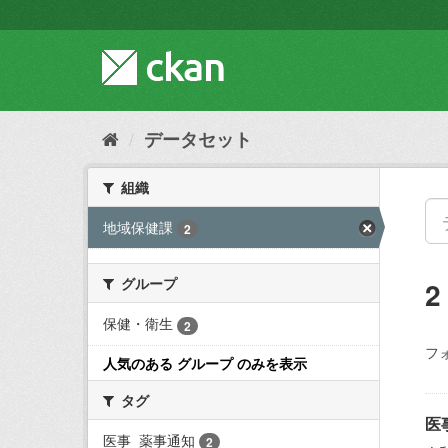
ス
キ
ッ
プ
し
て
内
データセット
容
へ
組織
地域保健課
2
グループ
保健・衛生
2
フ
人気のある グループ のみを表示
タグ
医
医事_薬事通知
2