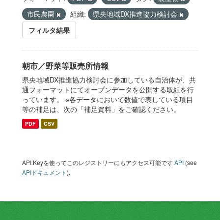
市民農園
組織:
県央地域DX推進協力検討会
フィルタ結果
朝市／野菜等販売所情報
県央地域DX推進協力検討会に参加している自治体が、共
通フォーマットにてオープンデータを公開する取組を行
っています。 ※各データにおいて数値で表している項目
等の補足は、次の「補足資料」をご確認ください。
PDF
CSV
API Keyを使ってこのレジストリーにもアクセス可能です
API
(see
APIドキュメント
).