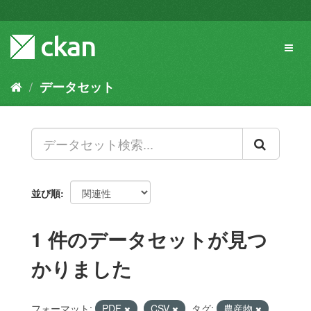
ス
キ
ッ
Toggl
プ
naviga
し
て
データセット
内
容
へ
並び順
1 件のデータセットが見つ
かりました
フォーマット:
PDF
CSV
タグ:
農産物