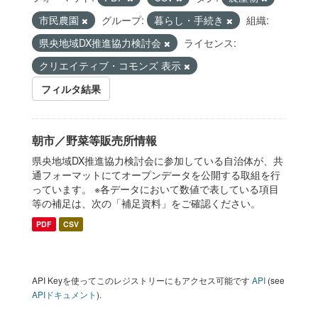
市民農園
グループ:
暮らし・手続き
組織:
県央地域DX推進協力検討会
ライセンス:
クリエイティブ・コモンズ 表示
フィルタ結果
朝市／野菜等販売所情報
県央地域DX推進協力検討会に参加している自治体が、共
通フォーマットにてオープンデータを公開する取組を行
っています。 ※各データにおいて数値で表している項目
等の補足は、次の「補足資料」をご確認ください。
PDF
CSV
API Keyを使ってこのレジストリーにもアクセス可能です
API
(see
APIドキュメント
).