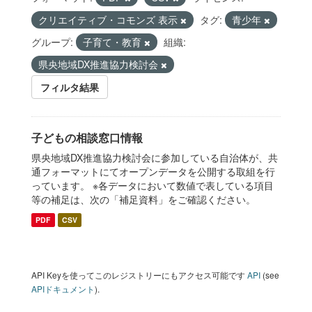
クリエイティブ・コモンズ 表示
タグ:
青少年
グループ:
子育て・教育
組織:
県央地域DX推進協力検討会
フィルタ結果
子どもの相談窓口情報
県央地域DX推進協力検討会に参加している自治体が、共
通フォーマットにてオープンデータを公開する取組を行
っています。 ※各データにおいて数値で表している項目
等の補足は、次の「補足資料」をご確認ください。
PDF
CSV
API Keyを使ってこのレジストリーにもアクセス可能です
API
(see
APIドキュメント
).