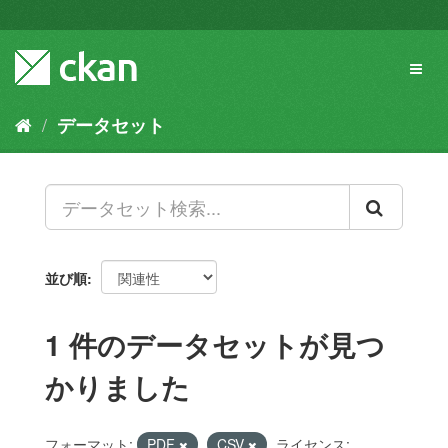
ス
キ
ッ
Toggl
プ
naviga
し
て
データセット
内
容
へ
並び順
1 件のデータセットが見つ
かりました
フォーマット:
PDF
CSV
ライセンス: